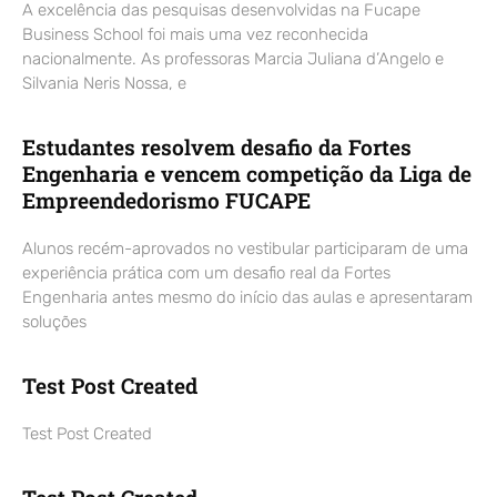
A excelência das pesquisas desenvolvidas na Fucape
Business School foi mais uma vez reconhecida
nacionalmente. As professoras Marcia Juliana d’Angelo e
Silvania Neris Nossa, e
Estudantes resolvem desafio da Fortes
Engenharia e vencem competição da Liga de
Empreendedorismo FUCAPE
Alunos recém-aprovados no vestibular participaram de uma
experiência prática com um desafio real da Fortes
Engenharia antes mesmo do início das aulas e apresentaram
soluções
Test Post Created
Test Post Created