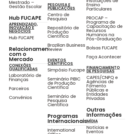
Instituições de
Mestrado –
Ensino
PESQUISA E
Gestão Escolar
PUBLICAÇÕES
Particulares
Centro de
Hub FUCAPE
PROCAP –
Pesquisa
Programa de
APRENDIZADO,
Capacitação de
Repositório de
INOVAÇÃO E
Recursos
NEGÓCIOS
Produção
Humanos na
Científica
Hub FUCAPE
Pós-Graduação
Brazilian Business
Bolsas FUCAPE
Relacionamento
Review
com o
Faça Acontecer
Mercado
EVENTOS
CIENTÍFICOS
CONEXÕES
FINANCIAMENTO
QUALIFICADAS
Simpósio Fucape
DE PESQUISAS
Laboratório de
CAPES/CNPQ e
Seminário PIBIC
Finanças
Agências de
de Produção
Fomento
Científica
Parceiros
Públicas e
Entidades
Seminário de
Convênios
Privadas
Pesquisa
Cientifica
Outras
Informações
Programas
Internacionais
MÍDIA
Notícias e
International
Eventos