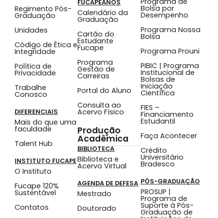
Programa de
FUCAPEANOS
Bolsa por
Regimento Pós-
Calendário da
Desempenho
Graduação
Graduação
Programa Nossa
Unidades
Cartão do
Bolsa
Estudante
Código de Ética e
Fucape
Programa Prouni
Integridade
Programa
PIBIC | Programa
Política de
Gestão de
Institucional de
Privacidade
Carreiras
Bolsas de
Iniciação
Trabalhe
Portal do Aluno
Científica
Conosco
Consulta ao
FIES –
Acervo Físico
DIFERENCIAIS
Financiamento
Estudantil
Mais do que uma
faculdade
Produção
Faça Acontecer
Acadêmica
Talent Hub
BIBLIOTECA
Crédito
Universitário
Biblioteca e
INSTITUTO FUCAPE
Bradesco
Acervo Virtual
O Instituto
PÓS-GRADUAÇÃO
AGENDA DE DEFESA
Fucape 120%
PROSUP |
Sustentável
Mestrado
Programa de
Suporte à Pós-
Contatos
Doutorado
Graduação de