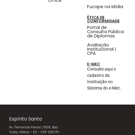
Office
Fucape na Mídia
ÉTICA DE
CONFORMIDADE
Portal de
Consulta Pública
de Diplomas
Avaliação
Institucional |
CPA
E-MEC
Consulte aqui o
cadastro da
Instituição no
Sistema do e-Mec.
Espírito Santo
Av. Fernando Ferrari, 1358, Boa
Vista, Vitória – ES - CEP 29075-