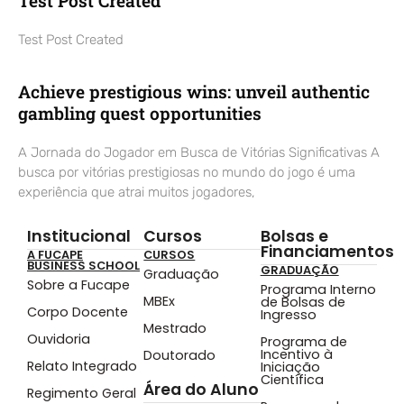
Test Post Created
Test Post Created
Achieve prestigious wins: unveil authentic
gambling quest opportunities
A Jornada do Jogador em Busca de Vitórias Significativas A
busca por vitórias prestigiosas no mundo do jogo é uma
experiência que atrai muitos jogadores,
Institucional
Cursos
Bolsas e
Financiamentos
A FUCAPE
CURSOS
BUSINESS SCHOOL
GRADUAÇÃO
Graduação
Sobre a Fucape
Programa Interno
MBEx
de Bolsas de
Corpo Docente
Ingresso
Mestrado
Ouvidoria
Programa de
Incentivo à
Doutorado
Relato Integrado
Iniciação
Científica
Área do Aluno
Regimento Geral