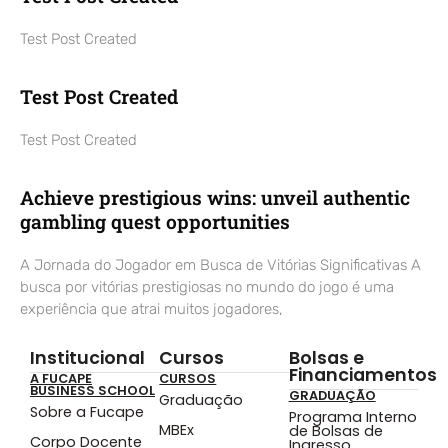
Test Post Created
Test Post Created
Test Post Created
Achieve prestigious wins: unveil authentic
gambling quest opportunities
A Jornada do Jogador em Busca de Vitórias Significativas A
busca por vitórias prestigiosas no mundo do jogo é uma
experiência que atrai muitos jogadores,
Institucional
Cursos
Bolsas e
Financiamentos
A FUCAPE
CURSOS
BUSINESS SCHOOL
GRADUAÇÃO
Graduação
Sobre a Fucape
Programa Interno
MBEx
de Bolsas de
Corpo Docente
Ingresso