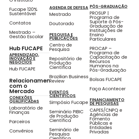
PÓS-GRADUAÇÃO
AGENDA DE DEFESA
Fucape 120%
PROSUP |
Sustentável
Mestrado
Programa de
Suporte à Pós-
Contatos
Doutorado
Graduação de
Instituições de
Mestrado –
Ensino
PESQUISA E
Gestão Escolar
PUBLICAÇÕES
Particulares
Centro de
Hub FUCAPE
PROCAP –
Pesquisa
Programa de
APRENDIZADO,
Capacitação de
Repositório de
INOVAÇÃO E
Recursos
NEGÓCIOS
Produção
Humanos na
Científica
Hub FUCAPE
Pós-Graduação
Brazilian Business
Bolsas FUCAPE
Relacionamento
Review
com o
Faça Acontecer
Mercado
EVENTOS
CIENTÍFICOS
CONEXÕES
FINANCIAMENTO
QUALIFICADAS
Simpósio Fucape
DE PESQUISAS
Laboratório de
CAPES/CNPQ e
Seminário PIBIC
Finanças
Agências de
de Produção
Fomento
Científica
Parceiros
Públicas e
Entidades
Seminário de
Convênios
Privadas
Pesquisa
Cientifica