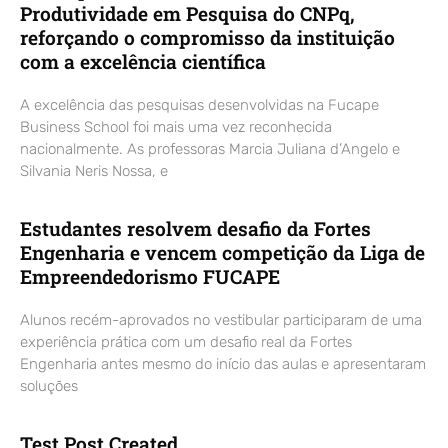
Produtividade em Pesquisa do CNPq,
reforçando o compromisso da instituição
com a excelência científica
A excelência das pesquisas desenvolvidas na Fucape
Business School foi mais uma vez reconhecida
nacionalmente. As professoras Marcia Juliana d’Angelo e
Silvania Neris Nossa, e
Estudantes resolvem desafio da Fortes
Engenharia e vencem competição da Liga de
Empreendedorismo FUCAPE
Alunos recém-aprovados no vestibular participaram de uma
experiência prática com um desafio real da Fortes
Engenharia antes mesmo do início das aulas e apresentaram
soluções
Test Post Created