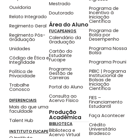
Mestrado
Ouvidoria
Programa de
Incentivo à
Doutorado
Relato Integrado
Iniciação
Científica
Área do Aluno
Regimento Geral
Programa de
FUCAPEANOS
Bolsa por
Regimento Pós-
Calendário da
Desempenho
Graduação
Graduação
Programa Nossa
Unidades
Cartão do
Bolsa
Estudante
Código de Ética e
Fucape
Programa Prouni
Integridade
Programa
PIBIC | Programa
Política de
Gestão de
Institucional de
Privacidade
Carreiras
Bolsas de
Iniciação
Trabalhe
Portal do Aluno
Científica
Conosco
Consulta ao
FIES –
Acervo Físico
DIFERENCIAIS
Financiamento
Estudantil
Mais do que uma
faculdade
Produção
Faça Acontecer
Acadêmica
Talent Hub
BIBLIOTECA
Crédito
Universitário
Biblioteca e
INSTITUTO FUCAPE
Bradesco
Acervo Virtual
O Instituto