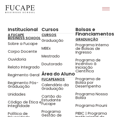
Institucional
Cursos
Bolsas e
Financiamentos
A FUCAPE
CURSOS
BUSINESS SCHOOL
GRADUAÇÃO
Graduação
Sobre a Fucape
Programa Interno
MBEx
de Bolsas de
Corpo Docente
Ingresso
Mestrado
Ouvidoria
Programa de
Incentivo à
Doutorado
Relato Integrado
Iniciação
Científica
Área do Aluno
Regimento Geral
Programa de
FUCAPEANOS
Bolsa por
Regimento Pós-
Calendário da
Desempenho
Graduação
Graduação
Programa Nossa
Unidades
Cartão do
Bolsa
Estudante
Código de Ética e
Fucape
Programa Prouni
Integridade
Programa
PIBIC | Programa
Política de
Gestão de
Institucional de