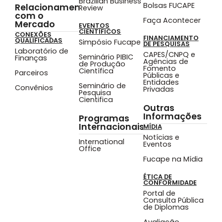
Brazilian Business
Bolsas FUCAPE
Relacionamento
Review
com o
Faça Acontecer
Mercado
EVENTOS
CIENTÍFICOS
CONEXÕES
FINANCIAMENTO
QUALIFICADAS
Simpósio Fucape
DE PESQUISAS
Laboratório de
CAPES/CNPQ e
Seminário PIBIC
Finanças
Agências de
de Produção
Fomento
Científica
Parceiros
Públicas e
Entidades
Seminário de
Convênios
Privadas
Pesquisa
Cientifica
Outras
Informações
Programas
Internacionais
MÍDIA
Notícias e
International
Eventos
Office
Fucape na Mídia
ÉTICA DE
CONFORMIDADE
Portal de
Consulta Pública
de Diplomas
Avaliação