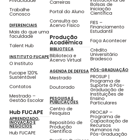
Privacidade
Carreiras
Bolsas de
Iniciação
Trabalhe
Portal do Aluno
Científica
Conosco
Consulta ao
FIES –
Acervo Físico
DIFERENCIAIS
Financiamento
Estudantil
Mais do que uma
faculdade
Produção
Faça Acontecer
Acadêmica
Talent Hub
BIBLIOTECA
Crédito
Universitário
Biblioteca e
INSTITUTO FUCAPE
Bradesco
Acervo Virtual
O Instituto
PÓS-GRADUAÇÃO
AGENDA DE DEFESA
Fucape 120%
PROSUP |
Sustentável
Mestrado
Programa de
Suporte à Pós-
Contatos
Doutorado
Graduação de
Instituições de
Mestrado –
Ensino
PESQUISA E
Gestão Escolar
PUBLICAÇÕES
Particulares
Centro de
Hub FUCAPE
PROCAP –
Pesquisa
Programa de
APRENDIZADO,
Capacitação de
Repositório de
INOVAÇÃO E
Recursos
NEGÓCIOS
Produção
Humanos na
Científica
Hub FUCAPE
Pós-Graduação