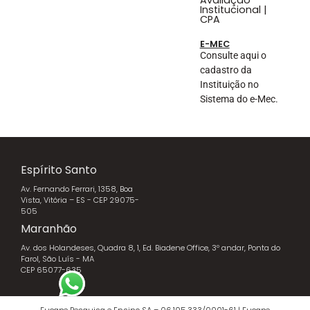
Institucional |
CPA
E-MEC
Consulte aqui o
cadastro da
Instituição no
Sistema do e-Mec.
Espírito Santo
Av. Fernando Ferrari, 1358, Boa
Vista, Vitória – ES - CEP 29075-
505
Maranhão
Av. dos Holandeses, Quadra 8, 1, Ed. Biadene Office, 3º andar, Ponta do
Farol, São Luís - MA
CEP 65077-635