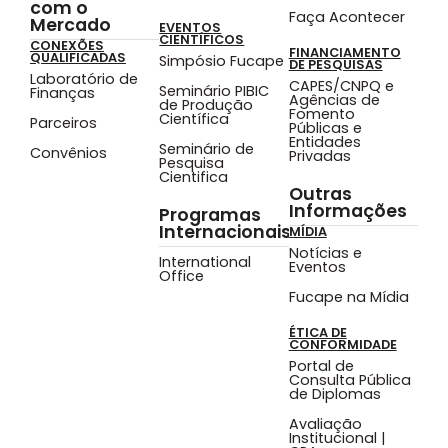
com o
Faça Acontecer
Mercado
EVENTOS
CIENTÍFICOS
CONEXÕES
FINANCIAMENTO
QUALIFICADAS
Simpósio Fucape
DE PESQUISAS
Laboratório de
CAPES/CNPQ e
Seminário PIBIC
Finanças
Agências de
de Produção
Fomento
Científica
Parceiros
Públicas e
Entidades
Seminário de
Convênios
Privadas
Pesquisa
Cientifica
Outras
Informações
Programas
Internacionais
MÍDIA
Notícias e
International
Eventos
Office
Fucape na Mídia
ÉTICA DE
CONFORMIDADE
Portal de
Consulta Pública
de Diplomas
Avaliação
Institucional |