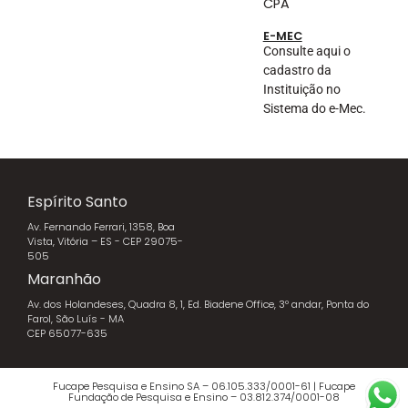
CPA
E-MEC
Consulte aqui o
cadastro da
Instituição no
Sistema do e-Mec.
Espírito Santo
Av. Fernando Ferrari, 1358, Boa
Vista, Vitória – ES - CEP 29075-
505
Maranhão
Av. dos Holandeses, Quadra 8, 1, Ed. Biadene Office, 3º andar, Ponta do
Farol, São Luís - MA
CEP 65077-635
Fucape Pesquisa e Ensino SA – 06.105.333/0001-61 | Fucape
Fundação de Pesquisa e Ensino – 03.812.374/0001-08