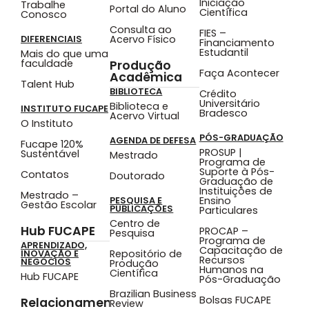
Iniciação
Trabalhe
Portal do Aluno
Científica
Conosco
Consulta ao
FIES –
Acervo Físico
DIFERENCIAIS
Financiamento
Estudantil
Mais do que uma
faculdade
Produção
Faça Acontecer
Acadêmica
Talent Hub
BIBLIOTECA
Crédito
Universitário
Biblioteca e
INSTITUTO FUCAPE
Bradesco
Acervo Virtual
O Instituto
PÓS-GRADUAÇÃO
AGENDA DE DEFESA
Fucape 120%
PROSUP |
Sustentável
Mestrado
Programa de
Suporte à Pós-
Contatos
Doutorado
Graduação de
Instituições de
Mestrado –
Ensino
PESQUISA E
Gestão Escolar
PUBLICAÇÕES
Particulares
Centro de
Hub FUCAPE
PROCAP –
Pesquisa
Programa de
APRENDIZADO,
Capacitação de
Repositório de
INOVAÇÃO E
Recursos
NEGÓCIOS
Produção
Humanos na
Científica
Hub FUCAPE
Pós-Graduação
Brazilian Business
Bolsas FUCAPE
Relacionamento
Review