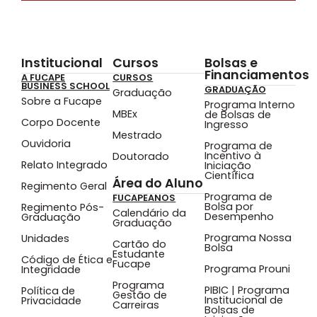
Institucional
Cursos
Bolsas e
Financiamentos
A FUCAPE
CURSOS
BUSINESS SCHOOL
GRADUAÇÃO
Graduação
Sobre a Fucape
Programa Interno
MBEx
de Bolsas de
Corpo Docente
Ingresso
Mestrado
Ouvidoria
Programa de
Incentivo à
Doutorado
Relato Integrado
Iniciação
Científica
Área do Aluno
Regimento Geral
Programa de
FUCAPEANOS
Bolsa por
Regimento Pós-
Calendário da
Desempenho
Graduação
Graduação
Programa Nossa
Unidades
Cartão do
Bolsa
Estudante
Código de Ética e
Fucape
Programa Prouni
Integridade
Programa
PIBIC | Programa
Política de
Gestão de
Institucional de
Privacidade
Carreiras
Bolsas de