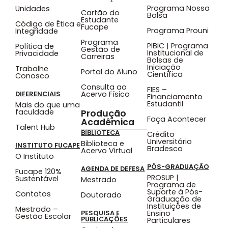
Programa Nossa
Unidades
Cartão do
Bolsa
Estudante
Código de Ética e
Fucape
Programa Prouni
Integridade
Programa
PIBIC | Programa
Política de
Gestão de
Institucional de
Privacidade
Carreiras
Bolsas de
Iniciação
Trabalhe
Portal do Aluno
Científica
Conosco
Consulta ao
FIES –
Acervo Físico
DIFERENCIAIS
Financiamento
Estudantil
Mais do que uma
faculdade
Produção
Faça Acontecer
Acadêmica
Talent Hub
BIBLIOTECA
Crédito
Universitário
Biblioteca e
INSTITUTO FUCAPE
Bradesco
Acervo Virtual
O Instituto
PÓS-GRADUAÇÃO
AGENDA DE DEFESA
Fucape 120%
PROSUP |
Sustentável
Mestrado
Programa de
Suporte à Pós-
Contatos
Doutorado
Graduação de
Instituições de
Mestrado –
Ensino
PESQUISA E
Gestão Escolar
PUBLICAÇÕES
Particulares