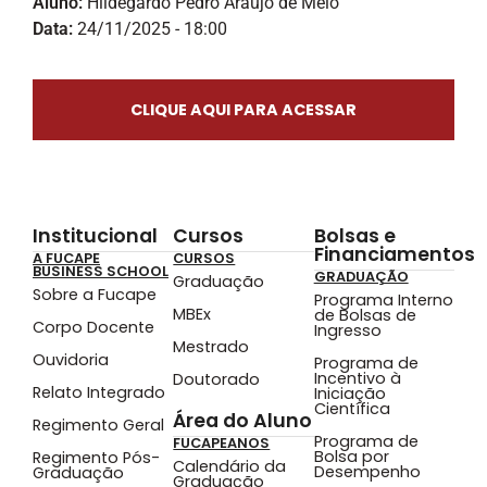
Aluno:
Hildegardo Pedro Araujo de Melo
Data:
24/11/2025 - 18:00
CLIQUE AQUI PARA ACESSAR
Institucional
Cursos
Bolsas e
Financiamentos
A FUCAPE
CURSOS
BUSINESS SCHOOL
GRADUAÇÃO
Graduação
Sobre a Fucape
Programa Interno
MBEx
de Bolsas de
Corpo Docente
Ingresso
Mestrado
Ouvidoria
Programa de
Incentivo à
Doutorado
Relato Integrado
Iniciação
Científica
Área do Aluno
Regimento Geral
Programa de
FUCAPEANOS
Bolsa por
Regimento Pós-
Calendário da
Desempenho
Graduação
Graduação