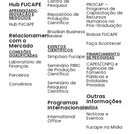
Centro de
Hub FUCAPE
PROCAP –
Pesquisa
Programa de
APRENDIZADO,
Capacitação de
Repositório de
INOVAÇÃO E
Recursos
NEGÓCIOS
Produção
Humanos na
Científica
Hub FUCAPE
Pós-Graduação
Brazilian Business
Bolsas FUCAPE
Relacionamento
Review
com o
Faça Acontecer
Mercado
EVENTOS
CIENTÍFICOS
CONEXÕES
FINANCIAMENTO
QUALIFICADAS
Simpósio Fucape
DE PESQUISAS
Laboratório de
CAPES/CNPQ e
Seminário PIBIC
Finanças
Agências de
de Produção
Fomento
Científica
Parceiros
Públicas e
Entidades
Seminário de
Convênios
Privadas
Pesquisa
Cientifica
Outras
Informações
Programas
Internacionais
MÍDIA
Notícias e
International
Eventos
Office
Fucape na Mídia