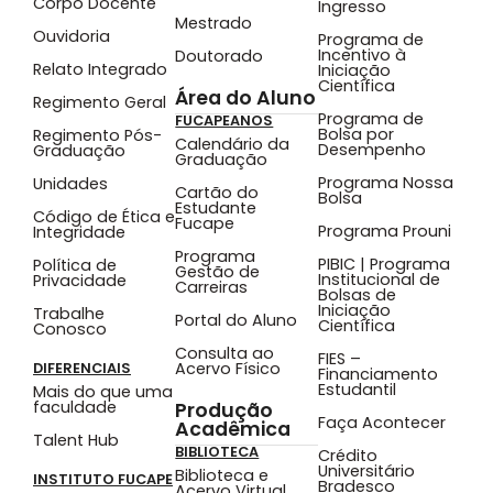
Corpo Docente
Ingresso
Mestrado
Ouvidoria
Programa de
Incentivo à
Doutorado
Relato Integrado
Iniciação
Científica
Área do Aluno
Regimento Geral
Programa de
FUCAPEANOS
Bolsa por
Regimento Pós-
Calendário da
Desempenho
Graduação
Graduação
Programa Nossa
Unidades
Cartão do
Bolsa
Estudante
Código de Ética e
Fucape
Programa Prouni
Integridade
Programa
PIBIC | Programa
Política de
Gestão de
Institucional de
Privacidade
Carreiras
Bolsas de
Iniciação
Trabalhe
Portal do Aluno
Científica
Conosco
Consulta ao
FIES –
Acervo Físico
DIFERENCIAIS
Financiamento
Estudantil
Mais do que uma
faculdade
Produção
Faça Acontecer
Acadêmica
Talent Hub
BIBLIOTECA
Crédito
Universitário
Biblioteca e
INSTITUTO FUCAPE
Bradesco
Acervo Virtual