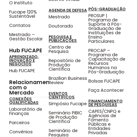
O Instituto
PÓS-GRADUAÇÃO
AGENDA DE DEFESA
Fucape 120%
PROSUP |
Sustentável
Mestrado
Programa de
Suporte à Pós-
Contatos
Doutorado
Graduação de
Instituições de
Mestrado –
Ensino
PESQUISA E
Gestão Escolar
PUBLICAÇÕES
Particulares
Centro de
Hub FUCAPE
PROCAP –
Pesquisa
Programa de
APRENDIZADO,
Capacitação de
Repositório de
INOVAÇÃO E
Recursos
NEGÓCIOS
Produção
Humanos na
Científica
Hub FUCAPE
Pós-Graduação
Brazilian Business
Bolsas FUCAPE
Relacionamento
Review
com o
Faça Acontecer
Mercado
EVENTOS
CIENTÍFICOS
CONEXÕES
FINANCIAMENTO
QUALIFICADAS
Simpósio Fucape
DE PESQUISAS
Laboratório de
CAPES/CNPQ e
Seminário PIBIC
Finanças
Agências de
de Produção
Fomento
Científica
Parceiros
Públicas e
Entidades
Seminário de
Convênios
Privadas
Pesquisa