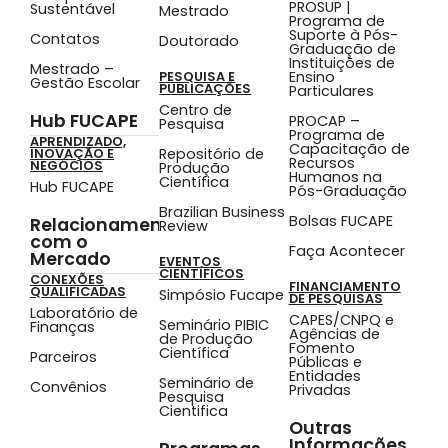
PROSUP |
Sustentável
Mestrado
Programa de
Suporte à Pós-
Contatos
Doutorado
Graduação de
Instituições de
Mestrado –
Ensino
PESQUISA E
Gestão Escolar
PUBLICAÇÕES
Particulares
Centro de
Hub FUCAPE
PROCAP –
Pesquisa
Programa de
APRENDIZADO,
Capacitação de
Repositório de
INOVAÇÃO E
Recursos
NEGÓCIOS
Produção
Humanos na
Científica
Hub FUCAPE
Pós-Graduação
Brazilian Business
Bolsas FUCAPE
Relacionamento
Review
com o
Faça Acontecer
Mercado
EVENTOS
CIENTÍFICOS
CONEXÕES
FINANCIAMENTO
QUALIFICADAS
Simpósio Fucape
DE PESQUISAS
Laboratório de
CAPES/CNPQ e
Seminário PIBIC
Finanças
Agências de
de Produção
Fomento
Científica
Parceiros
Públicas e
Entidades
Seminário de
Convênios
Privadas
Pesquisa
Cientifica
Outras
Informações