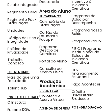
Incentivo à
Doutorado
Relato Integrado
Iniciação
Científica
Área do Aluno
Regimento Geral
Programa de
FUCAPEANOS
Bolsa por
Regimento Pós-
Calendário da
Desempenho
Graduação
Graduação
Programa Nossa
Unidades
Cartão do
Bolsa
Estudante
Código de Ética e
Fucape
Programa Prouni
Integridade
Programa
PIBIC | Programa
Política de
Gestão de
Institucional de
Privacidade
Carreiras
Bolsas de
Iniciação
Trabalhe
Portal do Aluno
Científica
Conosco
Consulta ao
FIES –
Acervo Físico
DIFERENCIAIS
Financiamento
Estudantil
Mais do que uma
faculdade
Produção
Faça Acontecer
Acadêmica
Talent Hub
BIBLIOTECA
Crédito
Universitário
Biblioteca e
INSTITUTO FUCAPE
Bradesco
Acervo Virtual
O Instituto
PÓS-GRADUAÇÃO
AGENDA DE DEFESA
Fucape 120%