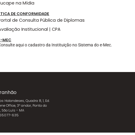
Fucape na Mídia
ÉTICA DE CONFORMIDADE
Portal de Consulta Pública de Diplomas
Avaliação Institucional | CPA
E-MEC
Consulte aqui o cadastro da Instituição no Sistema do e-Mec.
ranhão
dos Holandeses, Quadra 8, 1, Ed.
ene Office, 3º andar, Ponta do
l, São Luís - MA
 65077-635