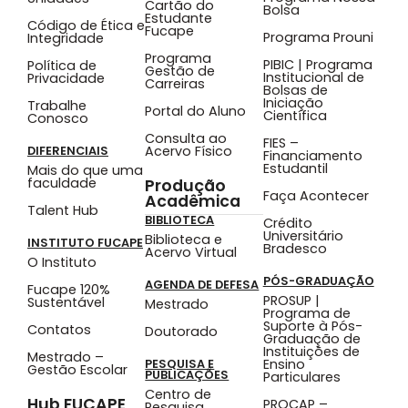
Cartão do
Bolsa
Estudante
Código de Ética e
Fucape
Programa Prouni
Integridade
Programa
PIBIC | Programa
Política de
Gestão de
Institucional de
Privacidade
Carreiras
Bolsas de
Iniciação
Trabalhe
Portal do Aluno
Científica
Conosco
Consulta ao
FIES –
Acervo Físico
DIFERENCIAIS
Financiamento
Estudantil
Mais do que uma
faculdade
Produção
Faça Acontecer
Acadêmica
Talent Hub
BIBLIOTECA
Crédito
Universitário
Biblioteca e
INSTITUTO FUCAPE
Bradesco
Acervo Virtual
O Instituto
PÓS-GRADUAÇÃO
AGENDA DE DEFESA
Fucape 120%
PROSUP |
Sustentável
Mestrado
Programa de
Suporte à Pós-
Contatos
Doutorado
Graduação de
Instituições de
Mestrado –
Ensino
PESQUISA E
Gestão Escolar
PUBLICAÇÕES
Particulares
Centro de
Hub FUCAPE
PROCAP –
Pesquisa