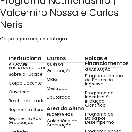
Programa Netfriendship |
Valcemiro Nossa e Carlos
Neris
Clique aqui e ouça na íntegra.
Institucional
Cursos
Bolsas e
Financiamentos
A FUCAPE
CURSOS
BUSINESS SCHOOL
GRADUAÇÃO
Graduação
Sobre a Fucape
Programa Interno
MBEx
de Bolsas de
Corpo Docente
Ingresso
Mestrado
Ouvidoria
Programa de
Incentivo à
Doutorado
Relato Integrado
Iniciação
Científica
Área do Aluno
Regimento Geral
Programa de
FUCAPEANOS
Bolsa por
Regimento Pós-
Calendário da
Desempenho
Graduação
Graduação
Programa Nossa
Unidades