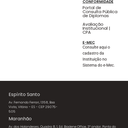
CONFORMIDADE
Portal de
Consulta Pública
de Diplomas
Avaliação
Institucional |
CPA
E-MEC
Consulte aqui o
cadastro da
Instituição no
Sistema do e-Mec.
Espírito Santo
Av. Fernando Ferrari, 1358, Boa
Vista, Vitória – ES - CEP 29075-
505
Maranhão
Av. dos Holandeses, Quadra 8, 1, Ed. Biadene Office, 3º andar, Ponta do