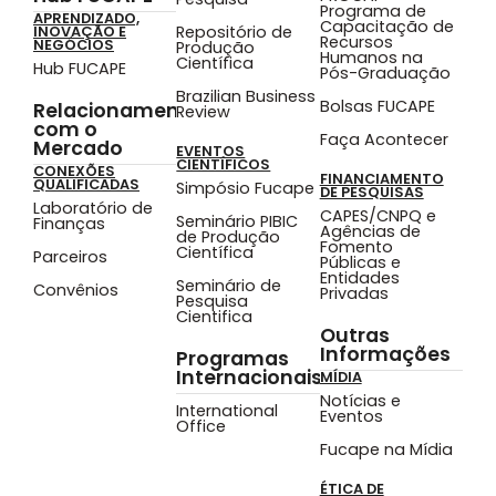
Programa de
APRENDIZADO,
Capacitação de
Repositório de
INOVAÇÃO E
Recursos
NEGÓCIOS
Produção
Humanos na
Científica
Hub FUCAPE
Pós-Graduação
Brazilian Business
Bolsas FUCAPE
Relacionamento
Review
com o
Faça Acontecer
Mercado
EVENTOS
CIENTÍFICOS
CONEXÕES
FINANCIAMENTO
QUALIFICADAS
Simpósio Fucape
DE PESQUISAS
Laboratório de
CAPES/CNPQ e
Seminário PIBIC
Finanças
Agências de
de Produção
Fomento
Científica
Parceiros
Públicas e
Entidades
Seminário de
Convênios
Privadas
Pesquisa
Cientifica
Outras
Informações
Programas
Internacionais
MÍDIA
Notícias e
International
Eventos
Office
Fucape na Mídia
ÉTICA DE