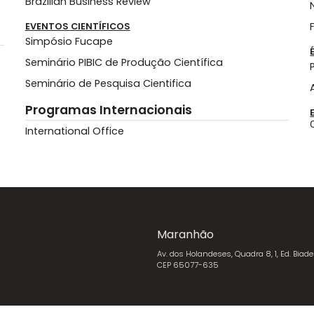
Brazilian Business Review
EVENTOS CIENTÍFICOS
Simpósio Fucape
Seminário PIBIC de Produção Científica
Seminário de Pesquisa Cientifica
Programas Internacionais
International Office
Maranhão
Av. dos Holandeses, Quadra 8, 1, Ed. Biade
CEP 65077-635