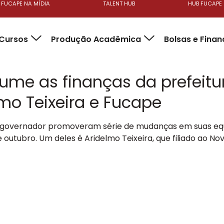
FUCAPE NA MÍDIA
TALENT HUB
HUB FUCAPE
Cursos
Produção Acadêmica
Bolsas e Fina
e as finanças da prefeitura 
delmo Teixeira e Fucape
os o governador promoveram série de mudanças em suas eq
 outubro. Um deles é Aridelmo Teixeira, que filiado ao N