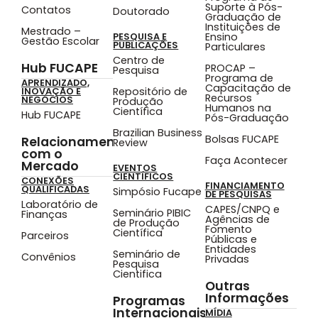
Suporte à Pós-
Contatos
Doutorado
Graduação de
Instituições de
Mestrado –
Ensino
PESQUISA E
Gestão Escolar
PUBLICAÇÕES
Particulares
Centro de
Hub FUCAPE
PROCAP –
Pesquisa
Programa de
APRENDIZADO,
Capacitação de
Repositório de
INOVAÇÃO E
Recursos
NEGÓCIOS
Produção
Humanos na
Científica
Hub FUCAPE
Pós-Graduação
Brazilian Business
Bolsas FUCAPE
Relacionamento
Review
com o
Faça Acontecer
Mercado
EVENTOS
CIENTÍFICOS
CONEXÕES
FINANCIAMENTO
QUALIFICADAS
Simpósio Fucape
DE PESQUISAS
Laboratório de
CAPES/CNPQ e
Seminário PIBIC
Finanças
Agências de
de Produção
Fomento
Científica
Parceiros
Públicas e
Entidades
Seminário de
Convênios
Privadas
Pesquisa
Cientifica
Outras
Informações
Programas
Internacionais
MÍDIA