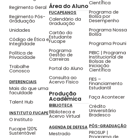
Científica
Área do Aluno
Regimento Geral
Programa de
FUCAPEANOS
Bolsa por
Regimento Pós-
Calendário da
Desempenho
Graduação
Graduação
Programa Nossa
Unidades
Cartão do
Bolsa
Estudante
Código de Ética e
Fucape
Programa Prouni
Integridade
Programa
PIBIC | Programa
Política de
Gestão de
Institucional de
Privacidade
Carreiras
Bolsas de
Iniciação
Trabalhe
Portal do Aluno
Científica
Conosco
Consulta ao
FIES –
Acervo Físico
DIFERENCIAIS
Financiamento
Estudantil
Mais do que uma
faculdade
Produção
Faça Acontecer
Acadêmica
Talent Hub
BIBLIOTECA
Crédito
Universitário
Biblioteca e
INSTITUTO FUCAPE
Bradesco
Acervo Virtual
O Instituto
PÓS-GRADUAÇÃO
AGENDA DE DEFESA
Fucape 120%
PROSUP |
Sustentável
Mestrado
Programa de