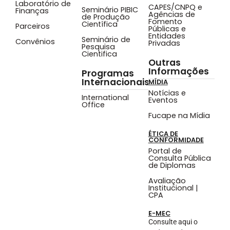
Laboratório de
CAPES/CNPQ e
Seminário PIBIC
Finanças
Agências de
de Produção
Fomento
Científica
Parceiros
Públicas e
Entidades
Seminário de
Convênios
Privadas
Pesquisa
Cientifica
Outras
Informações
Programas
Internacionais
MÍDIA
Notícias e
International
Eventos
Office
Fucape na Mídia
ÉTICA DE
CONFORMIDADE
Portal de
Consulta Pública
de Diplomas
Avaliação
Institucional |
CPA
E-MEC
Consulte aqui o