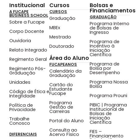
Institucional
Cursos
Bolsas e
Financiamentos
A FUCAPE
CURSOS
BUSINESS SCHOOL
GRADUAÇÃO
Graduação
Sobre a Fucape
Programa Interno
MBEx
de Bolsas de
Corpo Docente
Ingresso
Mestrado
Ouvidoria
Programa de
Incentivo à
Doutorado
Relato Integrado
Iniciação
Científica
Área do Aluno
Regimento Geral
Programa de
FUCAPEANOS
Bolsa por
Regimento Pós-
Calendário da
Desempenho
Graduação
Graduação
Programa Nossa
Unidades
Cartão do
Bolsa
Estudante
Código de Ética e
Fucape
Programa Prouni
Integridade
Programa
PIBIC | Programa
Política de
Gestão de
Institucional de
Privacidade
Carreiras
Bolsas de
Iniciação
Trabalhe
Portal do Aluno
Científica
Conosco
Consulta ao
FIES –
Acervo Físico
DIFERENCIAIS
Financiamento