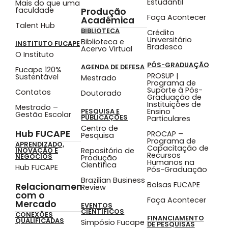
Estudantil
Mais do que uma
faculdade
Produção
Faça Acontecer
Acadêmica
Talent Hub
BIBLIOTECA
Crédito
Universitário
Biblioteca e
INSTITUTO FUCAPE
Bradesco
Acervo Virtual
O Instituto
PÓS-GRADUAÇÃO
AGENDA DE DEFESA
Fucape 120%
PROSUP |
Sustentável
Mestrado
Programa de
Suporte à Pós-
Contatos
Doutorado
Graduação de
Instituições de
Mestrado –
Ensino
PESQUISA E
Gestão Escolar
PUBLICAÇÕES
Particulares
Centro de
Hub FUCAPE
PROCAP –
Pesquisa
Programa de
APRENDIZADO,
Capacitação de
Repositório de
INOVAÇÃO E
Recursos
NEGÓCIOS
Produção
Humanos na
Científica
Hub FUCAPE
Pós-Graduação
Brazilian Business
Bolsas FUCAPE
Relacionamento
Review
com o
Faça Acontecer
Mercado
EVENTOS
CIENTÍFICOS
CONEXÕES
FINANCIAMENTO
QUALIFICADAS
Simpósio Fucape
DE PESQUISAS