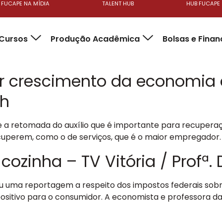
FUCAPE NA MÍDIA
TALENT HUB
HUB FUCAPE
Cursos
Produção Acadêmica
Bolsas e Fina
ar crescimento da economia
ch
re a retomada do auxílio que é importante para recuper
ecuperem, como o de serviços, que é o maior empregador.
ozinha – TV Vitória / Profª. D
licou uma reportagem a respeito dos impostos federais sob
tivo para o consumidor. A economista e professora da FUC