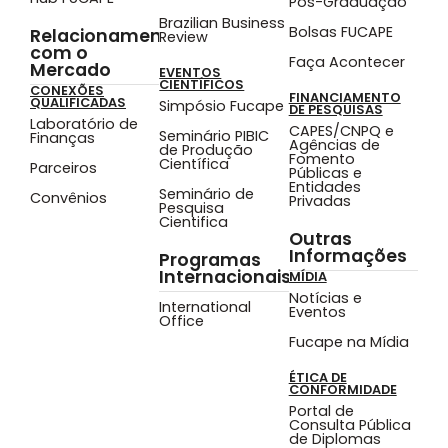
Pós-Graduação
Brazilian Business
Bolsas FUCAPE
Relacionamento
Review
com o
Faça Acontecer
Mercado
EVENTOS
CIENTÍFICOS
CONEXÕES
FINANCIAMENTO
QUALIFICADAS
Simpósio Fucape
DE PESQUISAS
Laboratório de
CAPES/CNPQ e
Seminário PIBIC
Finanças
Agências de
de Produção
Fomento
Científica
Parceiros
Públicas e
Entidades
Seminário de
Convênios
Privadas
Pesquisa
Cientifica
Outras
Informações
Programas
Internacionais
MÍDIA
Notícias e
International
Eventos
Office
Fucape na Mídia
ÉTICA DE
CONFORMIDADE
Portal de
Consulta Pública
de Diplomas