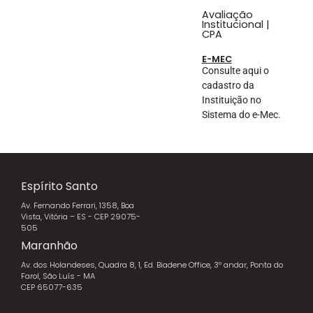
Avaliação
Institucional |
CPA
E-MEC
Consulte aqui o
cadastro da
Instituição no
Sistema do e-Mec.
Espírito Santo
Av. Fernando Ferrari, 1358, Boa
Vista, Vitória – ES - CEP 29075-
505
Maranhão
Av. dos Holandeses, Quadra 8, 1, Ed. Biadene Office, 3º andar, Ponta do
Farol, São Luís - MA
CEP 65077-635