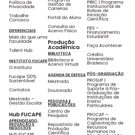
PIBIC | Programa
Política de
Gestão de
Institucional de
Privacidade
Carreiras
Bolsas de
Iniciação
Trabalhe
Portal do Aluno
Científica
Conosco
Consulta ao
FIES –
Acervo Físico
DIFERENCIAIS
Financiamento
Estudantil
Mais do que uma
faculdade
Produção
Faça Acontecer
Acadêmica
Talent Hub
BIBLIOTECA
Crédito
Universitário
Biblioteca e
INSTITUTO FUCAPE
Bradesco
Acervo Virtual
O Instituto
PÓS-GRADUAÇÃO
AGENDA DE DEFESA
Fucape 120%
PROSUP |
Sustentável
Mestrado
Programa de
Suporte à Pós-
Contatos
Doutorado
Graduação de
Instituições de
Mestrado –
Ensino
PESQUISA E
Gestão Escolar
PUBLICAÇÕES
Particulares
Centro de
Hub FUCAPE
PROCAP –
Pesquisa
Programa de
APRENDIZADO,
Capacitação de
Repositório de
INOVAÇÃO E
Recursos
NEGÓCIOS
Produção
Humanos na
Científica
Hub FUCAPE