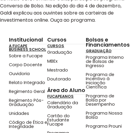
Conversa de Bolso. Na edição do dia 4 de dezembro,
Galdi explicou aos ouvintes sobre as carteiras de
investimentos online. Ouça ao programa.
Institucional
Cursos
Bolsas e
Financiamentos
A FUCAPE
CURSOS
BUSINESS SCHOOL
GRADUAÇÃO
Graduação
Sobre a Fucape
Programa Interno
MBEx
de Bolsas de
Corpo Docente
Ingresso
Mestrado
Ouvidoria
Programa de
Incentivo à
Doutorado
Relato Integrado
Iniciação
Científica
Área do Aluno
Regimento Geral
Programa de
FUCAPEANOS
Bolsa por
Regimento Pós-
Calendário da
Desempenho
Graduação
Graduação
Programa Nossa
Unidades
Cartão do
Bolsa
Estudante
Código de Ética e
Fucape
Programa Prouni
Integridade
Programa