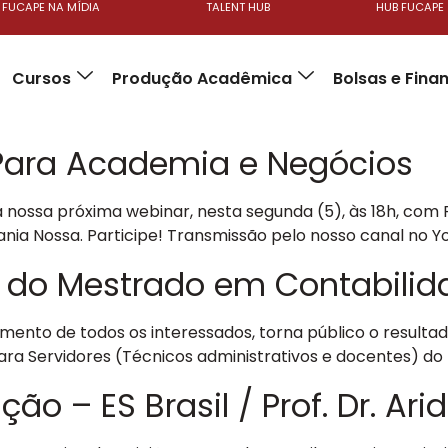
FUCAPE NA MÍDIA
TALENT HUB
HUB FUCAPE
Cursos
Produção Acadêmica
Bolsas e Fin
Para Academia e Negócios
sa próxima webinar, nesta segunda (5), às 18h, com Prof. 
vania Nossa. Participe! Transmissão pelo nosso canal no 
a do Mestrado em Contabilid
to de todos os interessados, torna público o resultado
a Servidores (Técnicos administrativos e docentes) do IF
 – ES Brasil / Prof. Dr. Ari