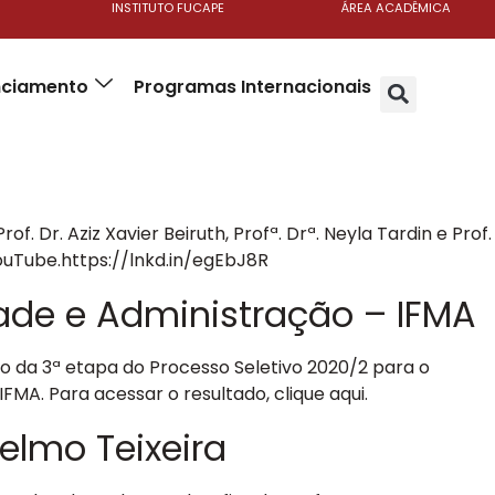
INSTITUTO FUCAPE
ÁREA ACADÊMICA
anciamento
Programas Internacionais
Dr. Aziz Xavier Beiruth, Profª. Drª. Neyla Tardin e Prof.
YouTube.https://lnkd.in/egEbJ8R
ade e Administração – IFMA
 da 3ª etapa do Processo Seletivo 2020/2 para o
MA. Para acessar o resultado, clique aqui.
delmo Teixeira