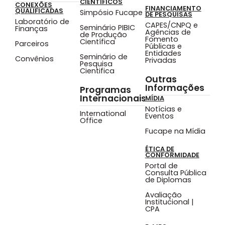
CIENTÍFICOS
CONEXÕES
FINANCIAMENTO
QUALIFICADAS
Simpósio Fucape
DE PESQUISAS
Laboratório de
CAPES/CNPQ e
Seminário PIBIC
Finanças
Agências de
de Produção
Fomento
Científica
Parceiros
Públicas e
Entidades
Seminário de
Convênios
Privadas
Pesquisa
Cientifica
Outras
Informações
Programas
Internacionais
MÍDIA
Notícias e
International
Eventos
Office
Fucape na Mídia
ÉTICA DE
CONFORMIDADE
Portal de
Consulta Pública
de Diplomas
Avaliação
Institucional |
CPA