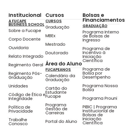
Institucional
Cursos
Bolsas e
Financiamentos
A FUCAPE
CURSOS
BUSINESS SCHOOL
GRADUAÇÃO
Graduação
Sobre a Fucape
Programa Interno
MBEx
de Bolsas de
Corpo Docente
Ingresso
Mestrado
Ouvidoria
Programa de
Incentivo à
Doutorado
Relato Integrado
Iniciação
Científica
Área do Aluno
Regimento Geral
Programa de
FUCAPEANOS
Bolsa por
Regimento Pós-
Calendário da
Desempenho
Graduação
Graduação
Programa Nossa
Unidades
Cartão do
Bolsa
Estudante
Código de Ética e
Fucape
Programa Prouni
Integridade
Programa
PIBIC | Programa
Política de
Gestão de
Institucional de
Privacidade
Carreiras
Bolsas de
Iniciação
Trabalhe
Portal do Aluno
Científica
Conosco