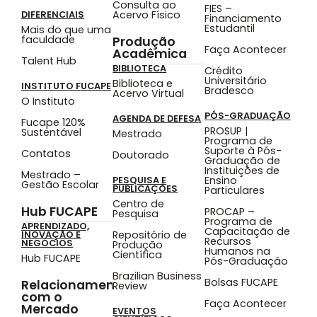
Consulta ao
FIES –
Acervo Físico
DIFERENCIAIS
Financiamento
Estudantil
Mais do que uma
faculdade
Produção
Faça Acontecer
Acadêmica
Talent Hub
BIBLIOTECA
Crédito
Universitário
Biblioteca e
INSTITUTO FUCAPE
Bradesco
Acervo Virtual
O Instituto
PÓS-GRADUAÇÃO
AGENDA DE DEFESA
Fucape 120%
PROSUP |
Sustentável
Mestrado
Programa de
Suporte à Pós-
Contatos
Doutorado
Graduação de
Instituições de
Mestrado –
Ensino
PESQUISA E
Gestão Escolar
PUBLICAÇÕES
Particulares
Centro de
Hub FUCAPE
PROCAP –
Pesquisa
Programa de
APRENDIZADO,
Capacitação de
Repositório de
INOVAÇÃO E
Recursos
NEGÓCIOS
Produção
Humanos na
Científica
Hub FUCAPE
Pós-Graduação
Brazilian Business
Bolsas FUCAPE
Relacionamento
Review
com o
Faça Acontecer
Mercado
EVENTOS