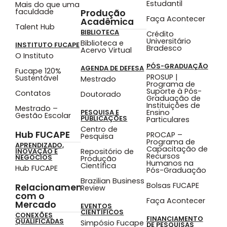
Estudantil
Mais do que uma
faculdade
Produção
Faça Acontecer
Acadêmica
Talent Hub
BIBLIOTECA
Crédito
Universitário
Biblioteca e
INSTITUTO FUCAPE
Bradesco
Acervo Virtual
O Instituto
PÓS-GRADUAÇÃO
AGENDA DE DEFESA
Fucape 120%
PROSUP |
Sustentável
Mestrado
Programa de
Suporte à Pós-
Contatos
Doutorado
Graduação de
Instituições de
Mestrado –
Ensino
PESQUISA E
Gestão Escolar
PUBLICAÇÕES
Particulares
Centro de
Hub FUCAPE
PROCAP –
Pesquisa
Programa de
APRENDIZADO,
Capacitação de
Repositório de
INOVAÇÃO E
Recursos
NEGÓCIOS
Produção
Humanos na
Científica
Hub FUCAPE
Pós-Graduação
Brazilian Business
Bolsas FUCAPE
Relacionamento
Review
com o
Faça Acontecer
Mercado
EVENTOS
CIENTÍFICOS
CONEXÕES
FINANCIAMENTO
QUALIFICADAS
Simpósio Fucape
DE PESQUISAS