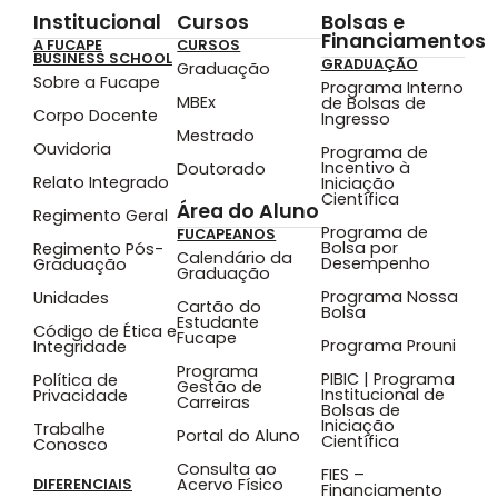
Institucional
Cursos
Bolsas e
Financiamentos
A FUCAPE
CURSOS
BUSINESS SCHOOL
GRADUAÇÃO
Graduação
Sobre a Fucape
Programa Interno
MBEx
de Bolsas de
Corpo Docente
Ingresso
Mestrado
Ouvidoria
Programa de
Incentivo à
Doutorado
Relato Integrado
Iniciação
Científica
Área do Aluno
Regimento Geral
Programa de
FUCAPEANOS
Bolsa por
Regimento Pós-
Calendário da
Desempenho
Graduação
Graduação
Programa Nossa
Unidades
Cartão do
Bolsa
Estudante
Código de Ética e
Fucape
Programa Prouni
Integridade
Programa
PIBIC | Programa
Política de
Gestão de
Institucional de
Privacidade
Carreiras
Bolsas de
Iniciação
Trabalhe
Portal do Aluno
Científica
Conosco
Consulta ao
FIES –
Acervo Físico
DIFERENCIAIS
Financiamento