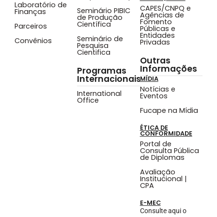
Laboratório de
CAPES/CNPQ e
Seminário PIBIC
Finanças
Agências de
de Produção
Fomento
Científica
Parceiros
Públicas e
Entidades
Seminário de
Convênios
Privadas
Pesquisa
Cientifica
Outras
Informações
Programas
Internacionais
MÍDIA
Notícias e
International
Eventos
Office
Fucape na Mídia
ÉTICA DE
CONFORMIDADE
Portal de
Consulta Pública
de Diplomas
Avaliação
Institucional |
CPA
E-MEC
Consulte aqui o