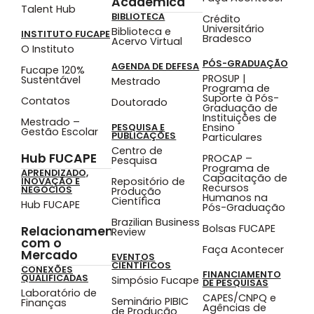
Acadêmica
Talent Hub
BIBLIOTECA
Crédito
Universitário
Biblioteca e
INSTITUTO FUCAPE
Bradesco
Acervo Virtual
O Instituto
PÓS-GRADUAÇÃO
AGENDA DE DEFESA
Fucape 120%
PROSUP |
Sustentável
Mestrado
Programa de
Suporte à Pós-
Contatos
Doutorado
Graduação de
Instituições de
Mestrado –
Ensino
PESQUISA E
Gestão Escolar
PUBLICAÇÕES
Particulares
Centro de
Hub FUCAPE
PROCAP –
Pesquisa
Programa de
APRENDIZADO,
Capacitação de
Repositório de
INOVAÇÃO E
Recursos
NEGÓCIOS
Produção
Humanos na
Científica
Hub FUCAPE
Pós-Graduação
Brazilian Business
Bolsas FUCAPE
Relacionamento
Review
com o
Faça Acontecer
Mercado
EVENTOS
CIENTÍFICOS
CONEXÕES
FINANCIAMENTO
QUALIFICADAS
Simpósio Fucape
DE PESQUISAS
Laboratório de
CAPES/CNPQ e
Seminário PIBIC
Finanças
Agências de
de Produção