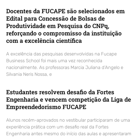
Docentes da FUCAPE são selecionados em
Edital para Concessão de Bolsas de
Produtividade em Pesquisa do CNPq,
reforçando o compromisso da instituição
com a excelência científica
A excelência das pesquisas desenvolvidas na Fucape
Business School foi mais uma vez reconhecida
nacionalmente. As professoras Marcia Juliana d’Angelo e
Silvania Neris Nossa, e
Estudantes resolvem desafio da Fortes
Engenharia e vencem competição da Liga de
Empreendedorismo FUCAPE
Alunos recém-aprovados no vestibular participaram de uma
experiência prática com um desafio real da Fortes
Engenharia antes mesmo do início das aulas e apresentaram