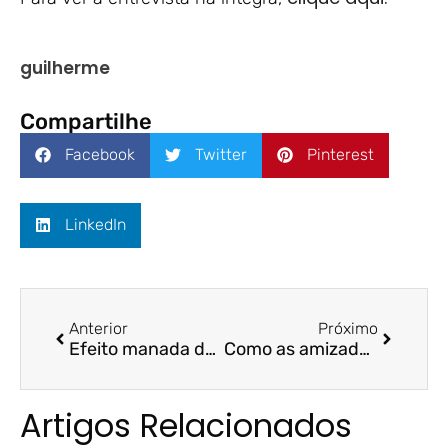
guilherme
Compartilhe
Facebook
Twitter
Pinterest
LinkedIn
Anterior
Próximo
Efeito manada deixa fundos imobiliários voláteis – A Gazeta / Prof.ª Dr.ª Neyla Tardin
Como as amizades interferem no ambiente de trabalho – ES 360 / Me. Vânia Goulart
Artigos Relacionados