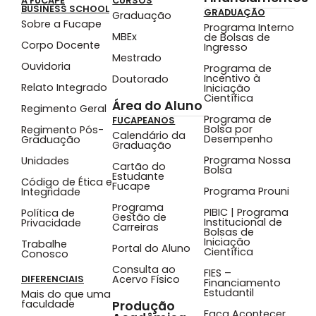
A FUCAPE
CURSOS
BUSINESS SCHOOL
GRADUAÇÃO
Graduação
Sobre a Fucape
Programa Interno
MBEx
de Bolsas de
Corpo Docente
Ingresso
Mestrado
Ouvidoria
Programa de
Incentivo à
Doutorado
Relato Integrado
Iniciação
Científica
Área do Aluno
Regimento Geral
Programa de
FUCAPEANOS
Bolsa por
Regimento Pós-
Calendário da
Desempenho
Graduação
Graduação
Programa Nossa
Unidades
Cartão do
Bolsa
Estudante
Código de Ética e
Fucape
Programa Prouni
Integridade
Programa
PIBIC | Programa
Política de
Gestão de
Institucional de
Privacidade
Carreiras
Bolsas de
Iniciação
Trabalhe
Portal do Aluno
Científica
Conosco
Consulta ao
FIES –
Acervo Físico
DIFERENCIAIS
Financiamento
Estudantil
Mais do que uma
faculdade
Produção
Faça Acontecer