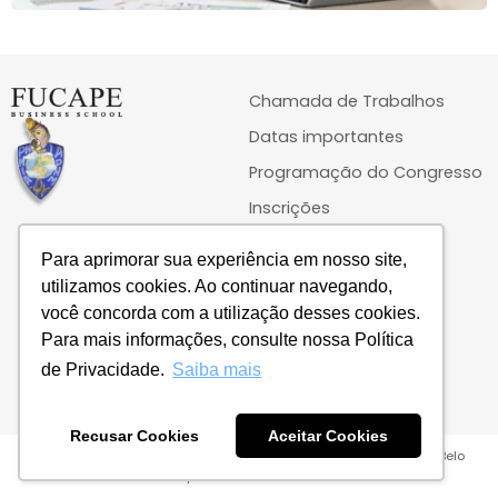
Chamada de Trabalhos
Datas importantes
Programação do Congresso
Inscrições
Publicações
Para aprimorar sua experiência em nosso site,
Instruções aos autores
utilizamos cookies. Ao continuar navegando,
Evento / Fotos
você concorda com a utilização desses cookies.
Acomodações
Para mais informações, consulte nossa Política
de Privacidade.
Saiba mais
Contato
Recusar Cookies
Aceitar Cookies
Fucape Business School: R.Leopoldina, 607. Bairro Santo Antônio, Belo
Horizonte/MG-Brasil. CEP: 30330-230G