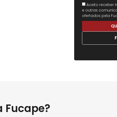
Aceito receber 
e outras comunica
ofertados pela Fu
QU
a Fucape?