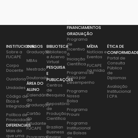
BOLSAS E
FINANCIAMENTOS
GRADUAÇÃO
Programa
de
INSTITUCIONAL
CURSOS
BIBLIOTECA
MÍDIA
ÉTICA DE
Incentivo
Sobre a
Graduação
Biblioteca
Notícias e
CONFORMIDAD
à
FUCAPE
e Acervo
Eventos
Portal de
Iniciação
MBAs
Virtual
Consulta
Científica
Corpo
FUCAPE
PESQUISA
Pública
Mestrado
Docente
na mídia
Programa de
de
E
Bolsa por
Doutorado
Diplomas
Ouvidoria
PUBLICAÇÕES
Desempenho
ÁREA DO
Centros
Avaliação
Unidades
ALUNO
de
Programa
Institucional
Calendário
Pesquisa
Nossa
Código de
| CPA
da
Bolsa
Ética e
Repositório
Graduação
Integridade
de
Programa
Cartão
Produção
Prouni
Política de
do
Científica
Privacidade
Programa
Estudante
DIFERENCIAIS
Brazilian
Institucional
FUCAPE
Mais do
Business
de Bolsas
que uma
Programa
Review
de