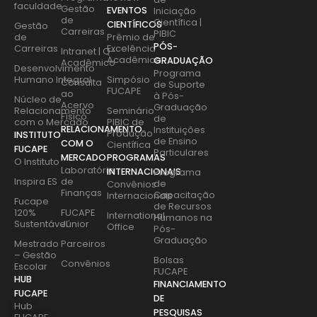
faculdade
Gestão
EVENTOS
Iniciação
de
Científica |
CIENTÍFICOS
Gestão
Carreiras
PIBIC
de
Prêmio de
PÓS-
Carreiras
Excelência
Intranet | Q-
Acadêmica
GRADUAÇÃO
Acadêmico
Desenvolvimento
Programa
Humano Integral
Simpósio
Consulta
de Suporte
FUCAPE
ao
à Pós-
Núcleo de
Acervo
Graduação
Relacionamento
Seminário
Físico
de
com o Mercado
PIBIC de
RELACIONAMENTO
Instituições
Produção
INSTITUTO
de Ensino
COM O
Científica
FUCAPE
Particulares
MERCADO
PROGRAMAS
O Instituto
Laboratório
INTERNACIONAIS
Programa
Inspira ES
de
de
Convênios
Finanças
Capacitação
Internacionais
Fucape
de Recursos
120%
FUCAPE
International
Humanos na
Sustentável
Júnior
Office
Pós-
Graduação
Mestrado
Parceiros
– Gestão
Bolsas
Convênios
Escolar
FUCAPE
HUB
FINANCIAMENTO
FUCAPE
DE
Hub
PESQUISAS