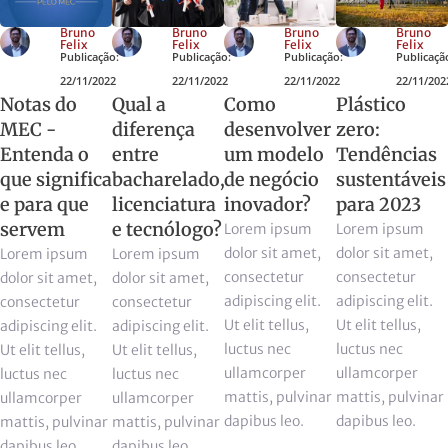
Bruno
Bruno
Bruno
Bruno
Felix
Felix
Felix
Felix
Publicação:
Publicação:
Publicação:
Publicaçã
22/11/2022
22/11/2022
22/11/2022
22/11/202
Notas do
Qual a
Como
Plástico
MEC -
diferença
desenvolver
zero:
Entenda o
entre
um modelo
Tendências
que significa
bacharelado,
de negócio
sustentáveis
e para que
licenciatura
inovador?
para 2023
servem
e tecnólogo?
Lorem ipsum
Lorem ipsum
dolor sit amet,
dolor sit amet,
Lorem ipsum
Lorem ipsum
consectetur
consectetur
dolor sit amet,
dolor sit amet,
adipiscing elit.
adipiscing elit.
consectetur
consectetur
Ut elit tellus,
Ut elit tellus,
adipiscing elit.
adipiscing elit.
luctus nec
luctus nec
Ut elit tellus,
Ut elit tellus,
ullamcorper
ullamcorper
luctus nec
luctus nec
mattis, pulvinar
mattis, pulvinar
ullamcorper
ullamcorper
dapibus leo.
dapibus leo.
mattis, pulvinar
mattis, pulvinar
dapibus leo.
dapibus leo.