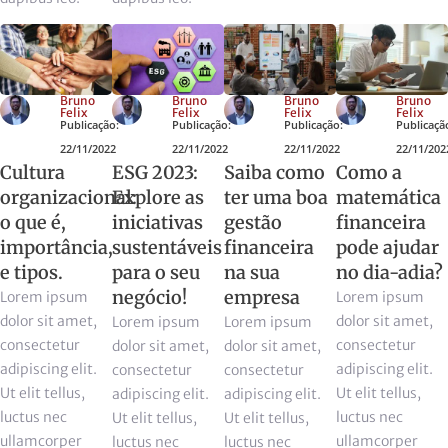
Bruno
Bruno
Bruno
Bruno
Felix
Felix
Felix
Felix
Publicação:
Publicação:
Publicação:
Publicaçã
22/11/2022
22/11/2022
22/11/2022
22/11/202
Cultura
ESG 2023:
Saiba como
Como a
organizacional:
Explore as
ter uma boa
matemática
o que é,
iniciativas
gestão
financeira
importância,
sustentáveis
financeira
pode ajudar
e tipos.
para o seu
na sua
no dia-adia?
negócio!
empresa
Lorem ipsum
Lorem ipsum
dolor sit amet,
dolor sit amet,
Lorem ipsum
Lorem ipsum
consectetur
consectetur
dolor sit amet,
dolor sit amet,
adipiscing elit.
adipiscing elit.
consectetur
consectetur
Ut elit tellus,
Ut elit tellus,
adipiscing elit.
adipiscing elit.
luctus nec
luctus nec
Ut elit tellus,
Ut elit tellus,
ullamcorper
ullamcorper
luctus nec
luctus nec