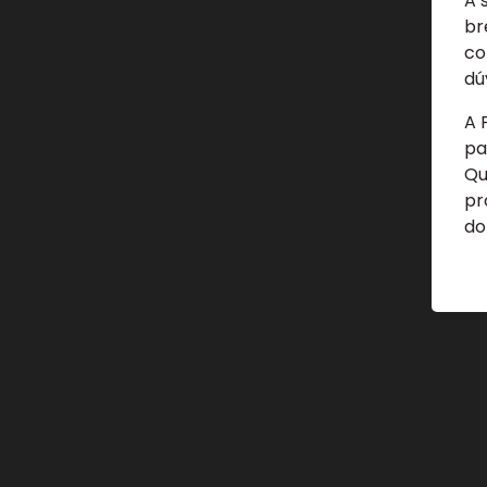
A 
br
co
dú
A 
pa
Qu
pr
do